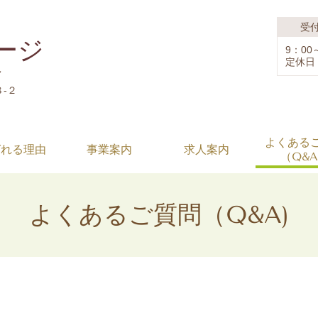
受
ージ
9：00
定休日
７
８-２
よくある
ばれる理由
事業案内
求人案内
（Q&
よくあるご質問（Q&A)